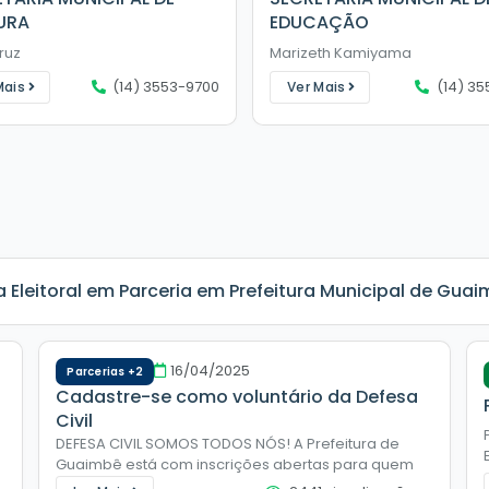
URA
EDUCAÇÃO
ruz
Marizeth Kamiyama
(14) 3553-9700
(14) 35
Mais
Ver Mais
a Eleitoral em Parceria em Prefeitura Municipal de Gua
16/04/2025
Parcerias +2
Cadastre-se como voluntário da Defesa
Civil
DEFESA CIVIL SOMOS TODOS NÓS! A Prefeitura de
Guaimbê está com inscrições abertas para quem
deseja atuar como voluntário da Defesa Civil