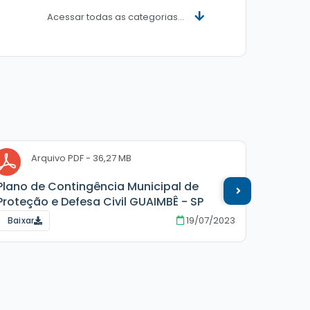
Acessar todas as categorias...
PDF
36,27 MB
Plano de Contingência Municipal de
Omisso
Proteção e Defesa Civil GUAIMBÊ - SP
19/07/2023
Baixar
Baixar