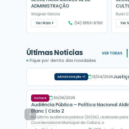
ADMINISTRAÇÃO
CULT
Wagner Garcia
Ryan C
(14) 3553-9700
Ver Mais
Ver 
Últimas Notícias
VER TODAS
Fique por dentro das novidades
Justiç
13/04/2026
Administração +1
30/06/2025
Cultura
Audiência Pública – Política Nacional Aldir
Blanc | Ciclo 2
Na última audiência pública (30/06), realizada pela
Coordenadoria Municipal de Cultura, o
Coordenador de Cultura Ryan conduziu a reunião