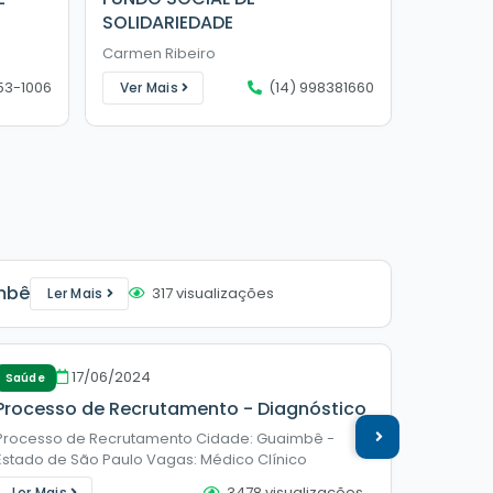
SOLIDARIEDADE
ESPORT
Carmen Ribeiro
Vinicius 
53-1006
(14) 998381660
Ver Mais
Ver Ma
imbê
317
visualizações
Ler Mais
Cultura +
17/06/2024
Saúde
Audiênc
Processo de Recrutamento - Diagnóstico
Polític
Processo de Recrutamento Cidade: Guaimbê -
O Coorde
Estado de São Paulo Vagas: Médico Clínico
aberto o 
(Generalista) Plantão P.A Médico Clínico
esclareci
3478
visualizações
Ler Mais