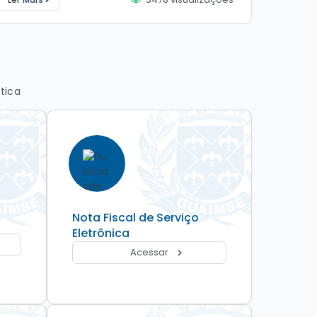
Ler Mai
(Generalista) PSF Médico Ortopedista - Jornada 4
população
horas semanais Médico Ginecologista - Jornada...
fazedores
tica
Nota Fiscal de Serviço
Eletrônica
Acessar