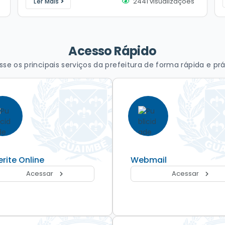
2441
visualizações
Ler Mais
Municipal. Essa é a sua chance de fazer a diferença
na sua comunidade, ajudando em ações de...
Acesso Rápido
sse os principais serviços da prefeitura de forma rápida e prá
erite Online
Webmail
Acessar
Acessar