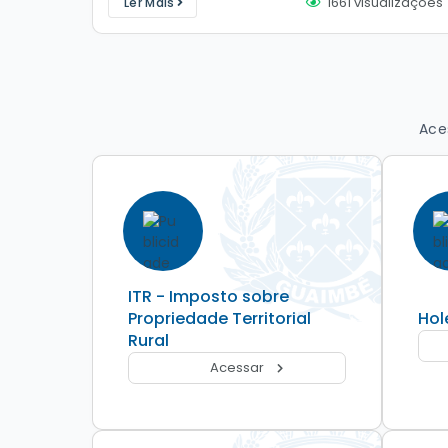
1661
visualizações
Ler Mais
apresentando aos presentes todos os detalhes
sobre o novo ciclo de repasses da Política Nacional
Aldir...
Ace
ITR - Imposto sobre
Propriedade Territorial
Hol
Rural
Acessar